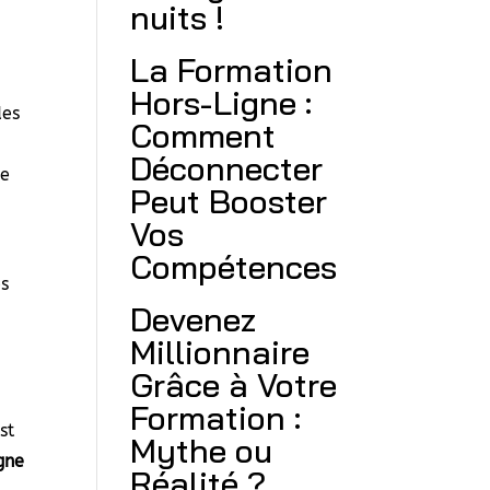
nuits !
La Formation
Hors-Ligne :
des
Comment
é
Déconnecter
ue
Peut Booster
Vos
Compétences
es
Devenez
Millionnaire
Grâce à Votre
Formation :
st
Mythe ou
gne
Réalité ?